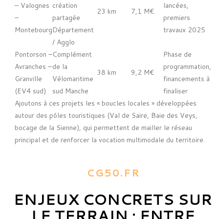
– Valognes
création
lancées,
23 km
7,1 M€
–
partagée
premiers
Montebourg
Département
travaux 2025
/ Agglo
Pontorson –
Complément
Phase de
Avranches –
de la
programmation,
38 km
9,2 M€
Granville
Vélomaritime
financements à
(EV4 sud)
sud Manche
finaliser
Ajoutons à ces projets les « boucles locales » développées
autour des pôles touristiques (Val de Saire, Baie des Veys,
bocage de la Sienne), qui permettent de mailler le réseau
principal et de renforcer la vocation multimodale du territoire.
CG50.FR
ENJEUX CONCRETS SUR
LE TERRAIN : ENTRE