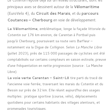
Le Cotentin repose déjà sur un réseau structurant, dont les
principaux axes se dessinent autour de la
Vélomaritime
(EuroVelo 4), du
Circuit des Marais
, et du
parcours
Coutances – Cherbourg
en voie de développement.
La Vélomaritime
, emblématique, longe la façade littorale du
Cotentin sur 176 km environ, de Carentan à Portbail puis
jusqu’à Cherbourg, poursuivant sa route vers Barfleur –
notamment via la Digue de Collignon. Selon
La Manche Libre
(juillet 2023), près de 115 000 passages de cyclistes ont été
comptabilisés sur certains compteurs en saison estivale, preuve
d’une fréquentation en nette progression (source :
La Manche
Libre
).
La voie verte Carentan – Saint-Lô
tire parti du tracé de
l’ancienne voie ferrée, traversant les marais du Cotentin et du
Bessin sur près de 32 km. Elle réunit aujourd’hui des usages
multiples : pratique sportive (course, vélo), déplacements
quotidiens pour certains habitants des villages alentours, et
promenades touristiques.