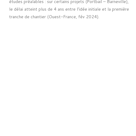
études préalables : sur certains projets (Portbail – Barneville),
le délai atteint plus de 4 ans entre l’idée initiale et la première
tranche de chantier (
Ouest-France
, fév 2024).
Impact environnemental et patrimonial
: Les extensions
traversent parfois des zones Natura 2000 ou des espaces à
sensibilité paysagère forte ; la réglementation impose des
études d’impact approfondies, intégrant biodiversité, migration
animale et circulation de l’eau, ce qui limite le potentiel de
« lissage » des tracés.
Réticences locales
: Sur le terrain, certains agriculteurs ou
riverains expriment des réserves, s’inquiétant d’éventuelles
atteintes à la tranquillité rurale, à la sécurité ou à la
concurrence sur l’usage de la voirie (« effet boule de neige » du
cyclotourisme de masse observé ponctuellement à Portbail ou
Blainville-sur-Mer en 2022–2023).
Mais la tendance est claire : la concertation s’est accentuée,
via des ateliers ou réunions de proximité, les collectivités
intégrant la notion de « co-construction » dans la phase