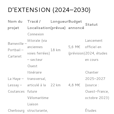
D’EXTENSION (2024–2030)
Nom du
Tracé /
Longueur
Budget
Statut
projet
Localisation
(prévue)
annoncé
Connexion
littorale (via
Lancement
Barneville –
anciennes
5,6 M€
officiel en
Portbail –
18 km
voies ferrées)
(prévision)
2024, études
Carteret
– secteur
en cours
Ouest
Itinéraire
Chantier
La Haye –
transversal,
2025–2027
Lessay –
articulé à la
22 km
4,8 M€
(source :
Coutances
future
Ouest-France,
Vélomaritime
octobre 2023)
Liaison
Cherbourg
structurante,
Études