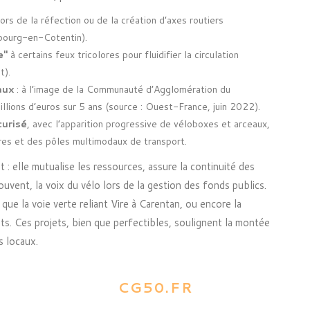
ors de la réfection ou de la création d’axes routiers
rbourg-en-Cotentin).
e"
à certains feux tricolores pour fluidifier la circulation
t).
aux
: à l’image de la Communauté d’Agglomération du
lions d’euros sur 5 ans (source : Ouest-France, juin 2022).
urisé
, avec l’apparition progressive de véloboxes et arceaux,
res et des pôles multimodaux de transport.
t : elle mutualise les ressources, assure la continuité des
uvent, la voix du vélo lors de la gestion des fonds publics.
s que la voie verte reliant Vire à Carentan, ou encore la
nts. Ces projets, bien que perfectibles, soulignent la montée
s locaux.
CG50.FR