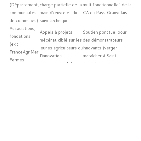
(Département,
charge partielle de la
multifonctionnelle” de la
communautés
main d’œuvre et du
CA du Pays Granvillais
de communes)
suivi technique
Associations,
Appels à projets,
Soutien ponctuel pour
fondations
mécénat ciblé sur les
des démonstrateurs
(ex :
jeunes agriculteurs ou
innovants (verger-
FranceAgriMer,
l’innovation
maraîcher à Saint-
Fermes
environnementale
James)
d’Avenir)
Il faut souligner que le montage financier d’un projet
agroforestier reste une affaire de patience et de tenacité
administrative : montage des dossiers, suivi des
engagements, formation préalable (gérée par la Chambre
d’Agriculture), renouvellements réglementaires… Dans les
faits, le “guichet unique” n’existe que de façon partielle.
D’où une certaine disparité dans l’accessibilité des aides,
selon l’accompagnement, la capacité de montage et l’appui