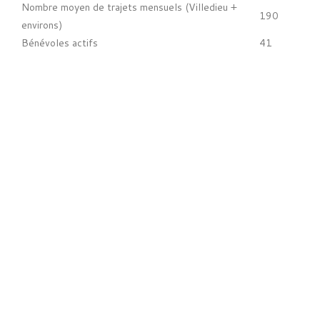
Nombre moyen de trajets mensuels (Villedieu +
190
environs)
Bénévoles actifs
41
Demandes insatisfaites (absence de bénévole
12 /
disponible)
mois
% de publics âgés ou à mobilité réduite
67 %
CG50.FR
FREINS ET DÉFIS
PERSISTANTS
Si l’action associative a permis d’atténuer une forme
d’injustice territoriale, de nombreux défis demeurent. Il
faut préciser que le modèle repose sur un volontariat
exigeant : entre inflation du coût du carburant,