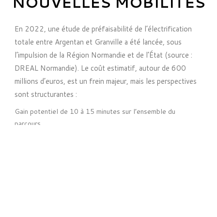
NOUVELLES MOBILITÉS
En 2022, une étude de préfaisabilité de l’électrification
totale entre Argentan et Granville a été lancée, sous
l’impulsion de la Région Normandie et de l’État (source :
DREAL Normandie). Le coût estimatif, autour de 600
millions d’euros, est un frein majeur, mais les perspectives
sont structurantes :
Gain potentiel de 10 à 15 minutes sur l’ensemble du
parcours.
Réduction des émissions de CO₂ d’environ 9000 tonnes/an.
Bascule possible, à terme, vers des trains nouvelle
génération totalement électriques ou à hydrogène.
En parallèle, la SNCF expérimente depuis 2024 de
nouveaux horaires pour la desserte matinale et vespérale,
afin de rendre la ligne plus attractive pour les travailleurs
quotidiens, notamment dans le sens Granville–Paris. Un