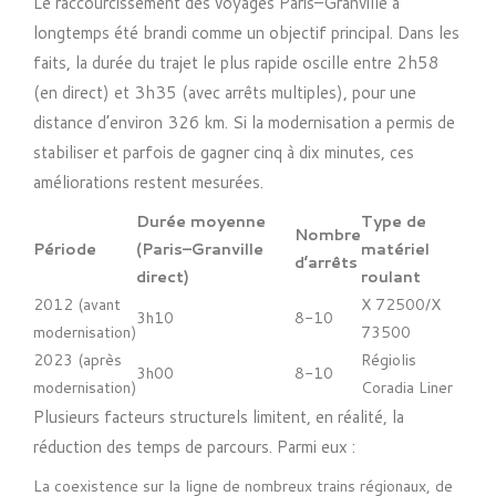
Le raccourcissement des voyages Paris–Granville a
longtemps été brandi comme un objectif principal. Dans les
faits, la durée du trajet le plus rapide oscille entre 2h58
(en direct) et 3h35 (avec arrêts multiples), pour une
distance d’environ 326 km. Si la modernisation a permis de
stabiliser et parfois de gagner cinq à dix minutes, ces
améliorations restent mesurées.
Durée moyenne
Type de
Nombre
Période
(Paris–Granville
matériel
d’arrêts
direct)
roulant
2012 (avant
X 72500/X
3h10
8-10
modernisation)
73500
2023 (après
Régiolis
3h00
8-10
modernisation)
Coradia Liner
Plusieurs facteurs structurels limitent, en réalité, la
réduction des temps de parcours. Parmi eux :
La coexistence sur la ligne de nombreux trains régionaux, de